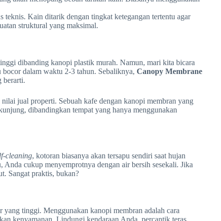
us teknis. Kain ditarik dengan tingkat ketegangan tertentu agar
atan struktural yang maksimal.
nggi dibanding kanopi plastik murah. Namun, mari kita bicara
au bocor dalam waktu 2-3 tahun. Sebaliknya,
Canopy Membrane
berarti.
 nilai jual properti. Sebuah kafe dengan kanopi membran yang
berkunjung, dibandingkan tempat yang hanya menggunakan
lf-cleaning
, kotoran biasanya akan tersapu sendiri saat hujan
ru, Anda cukup menyemprotnya dengan air bersih sesekali. Jika
. Sangat praktis, bukan?
ur yang tinggi. Menggunakan kanopi membran adalah cara
gkan kenyamanan. Lindungi kendaraan Anda, percantik teras