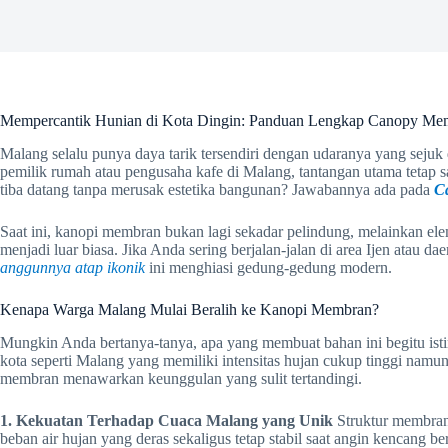
Mempercantik Hunian di Kota Dingin: Panduan Lengkap Canopy Me
Malang selalu punya daya tarik tersendiri dengan udaranya yang sej
pemilik rumah atau pengusaha kafe di Malang, tantangan utama tetap s
tiba datang tanpa merusak estetika bangunan? Jawabannya ada pada
C
Saat ini, kanopi membran bukan lagi sekadar pelindung, melainkan e
menjadi luar biasa. Jika Anda sering berjalan-jalan di area Ijen atau 
anggunnya atap ikonik
ini menghiasi gedung-gedung modern.
Kenapa Warga Malang Mulai Beralih ke Kanopi Membran?
Mungkin Anda bertanya-tanya, apa yang membuat bahan ini begitu ist
kota seperti Malang yang memiliki intensitas hujan cukup tinggi namun
membran menawarkan keunggulan yang sulit tertandingi.
1. Kekuatan Terhadap Cuaca Malang yang Unik
Struktur membran
beban air hujan yang deras sekaligus tetap stabil saat angin kencang be