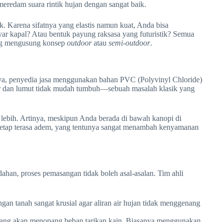
eredam suara rintik hujan dengan sangat baik.
tek. Karena sifatnya yang elastis namun kuat, Anda bisa
yar kapal? Atau bentuk payung raksasa yang futuristik? Semua
yang mengusung konsep
outdoor
atau
semi-outdoor
.
mnya, penyedia jasa menggunakan bahan PVC (Polyvinyl Chloride)
ur dan lumut tidak mudah tumbuh—sebuah masalah klasik yang
ebih. Artinya, meskipun Anda berada di bawah kanopi di
 tetap terasa adem, yang tentunya sangat menambah kenyamanan
han, proses pemasangan tidak boleh asal-asalan. Tim ahli
an tanah sangat krusial agar aliran air hujan tidak menggenang
yang akan menopang beban tarikan kain. Biasanya menggunakan