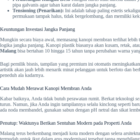
pipa galvanis agar tahan karat dalam jangka panjang.
Tensioning (Penarikan):
Ini adalah tahap paling estetis sekalig
permukaan tampak halus, tidak bergelombang, dan memiliki keku
Keuntungan Investasi Jangka Panjang
Mungkin secara biaya awal, memasang kanopi membran terlihat lebih ti
logika jangka panjang. Kanopi plastik biasanya akan kusam, retak, at
Malang
bisa bertahan 10 hingga 15 tahun tanpa perubahan warna yang 
Bagi pemilik bisnis, tampilan yang premium ini otomatis meningkatkan
artistik akan jauh lebih menarik minat pelanggan untuk berfoto dan 
peneduh ala kadarnya.
Cara Mudah Merawat Kanopi Membran Anda
Kabar baiknya, Anda tidak butuh perawatan rumit. Berkat teknologi
se
turun. Namun, jika Anda ingin tampilannya selalu kinclong seperti ba
ada noda membandel, gunakan sabun dengan pH netral dan sikat lembut
Penutup: Waktunya Berikan Sentuhan Modern pada Properti Anda
Malang terus berkembang menjadi kota modern dengan selera arsitekt
termudah untuk ikut dalam arus modernisasi tersebut tanpa menghilan