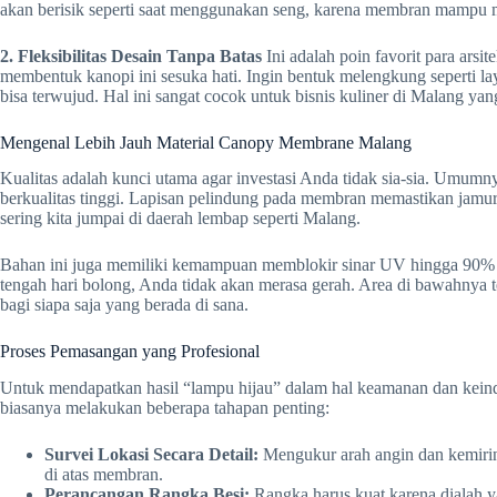
akan berisik seperti saat menggunakan seng, karena membran mampu m
2. Fleksibilitas Desain Tanpa Batas
Ini adalah poin favorit para arsi
membentuk kanopi ini sesuka hati. Ingin bentuk melengkung seperti la
bisa terwujud. Hal ini sangat cocok untuk bisnis kuliner di Malang 
Mengenal Lebih Jauh Material Canopy Membrane Malang
Kualitas adalah kunci utama agar investasi Anda tidak sia-sia. Umu
berkualitas tinggi. Lapisan pelindung pada membran memastikan jam
sering kita jumpai di daerah lembap seperti Malang.
Bahan ini juga memiliki kemampuan memblokir sinar UV hingga 90% l
tengah hari bolong, Anda tidak akan merasa gerah. Area di bawahnya
bagi siapa saja yang berada di sana.
Proses Pemasangan yang Profesional
Untuk mendapatkan hasil “lampu hijau” dalam hal keamanan dan keinda
biasanya melakukan beberapa tahapan penting:
Survei Lokasi Secara Detail:
Mengukur arah angin dan kemiring
di atas membran.
Perancangan Rangka Besi:
Rangka harus kuat karena dialah 